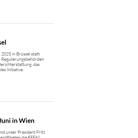
sel
025 in Brüssel statt.
n, Regulierungsbehörden
erichterstattung, das
s Initiative.
uni in Wien
nd unser Präsident Fritz
 eröffneten die EFFAS