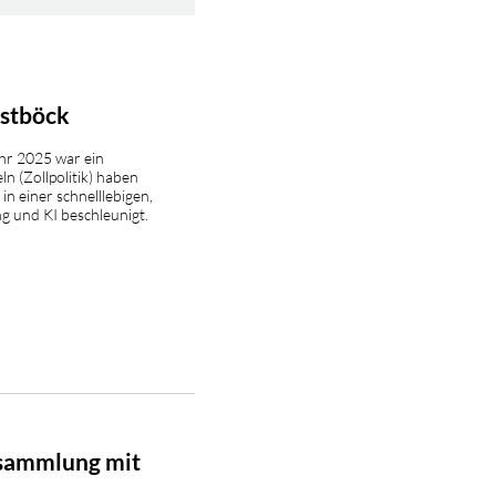
ostböck
ahr 2025 war ein
ln (Zollpolitik) haben
n einer schnelllebigen,
ng und KI beschleunigt.
sammlung mit