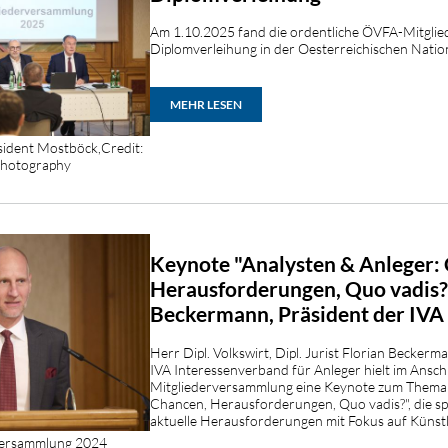
Am 1.10.2025 fand die ordentliche ÖVFA-Mitgli
Diplomverleihung in der Oesterreichischen Nation
MEHR LESEN
sident Mostböck,Credit:
Photography
Keynote "Analysten & Anleger:
Herausforderungen, Quo vadis?
Beckermann, Präsident der IVA
Herr Dipl. Volkswirt, Dipl. Jurist Florian Beckerm
IVA Interessenverband für Anleger hielt im Ansch
Mitgliederversammlung eine Keynote zum Thema: 
Chancen, Herausforderungen, Quo vadis?", die sp
aktuelle Herausforderungen mit Fokus auf Künstli
rversammlung 2024