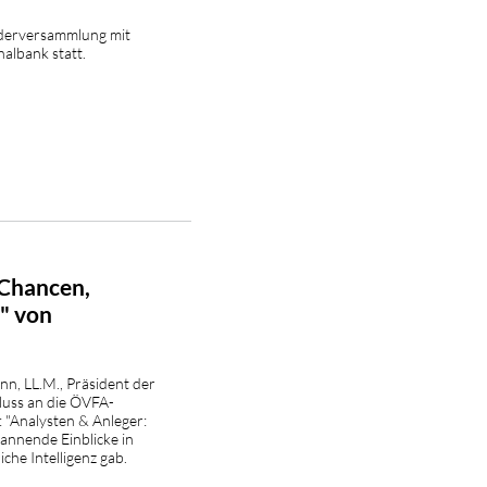
ederversammlung mit
albank statt.
 Chancen,
" von
ann, LL.M., Präsident der
luss an die ÖVFA-
"Analysten & Anleger:
annende Einblicke in
che Intelligenz gab.