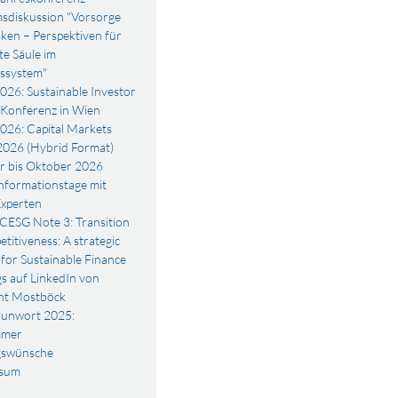
sdiskussion "Vorsorge
ken – Perspektiven für
te Säule im
ssystem"
026: Sustainable Investor
Konferenz in Wien
026: Capital Markets
026 (Hybrid Format)
r bis Oktober 2026
nformationstage mit
xperten
CESG Note 3: Transition
titiveness: A strategic
 for Sustainable Finance
gs auf LinkedIn von
nt Mostböck
unwort 2025:
mmer
gswünsche
ssum