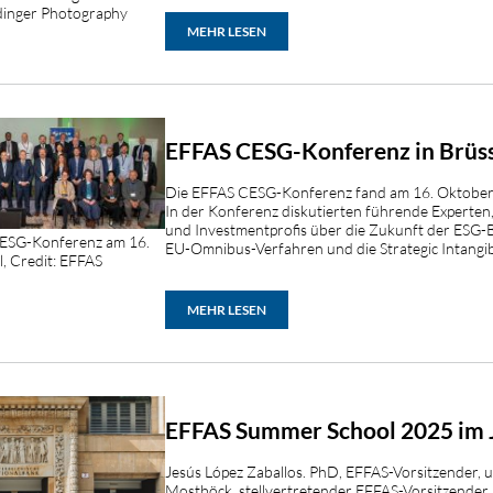
dinger Photography
MEHR LESEN
EFFAS CESG-Konferenz in Brüs
Die EFFAS CESG-Konferenz fand am 16. Oktober 2
In der Konferenz diskutierten führende Experte
und Investmentprofis über die Zukunft der ESG-B
CESG-Konferenz am 16.
EU-Omnibus-Verfahren und die Strategic Intangible
, Credit: EFFAS
MEHR LESEN
EFFAS Summer School 2025 im J
Jesús López Zaballos. PhD, EFFAS-Vorsitzender, u
Mostböck, stellvertretender EFFAS-Vorsitzender,