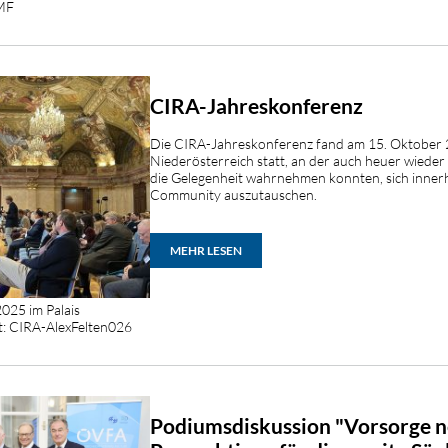
BMF
CIRA-Jahreskonferenz
Die CIRA-Jahreskonferenz fand am 15. Oktober 2
Niederösterreich statt, an der auch heuer wieder
die Gelegenheit wahrnehmen konnten, sich innerh
Community auszutauschen.
MEHR LESEN
025 im Palais
t: CIRA-AlexFelten026
Podiumsdiskussion "Vorsorge n