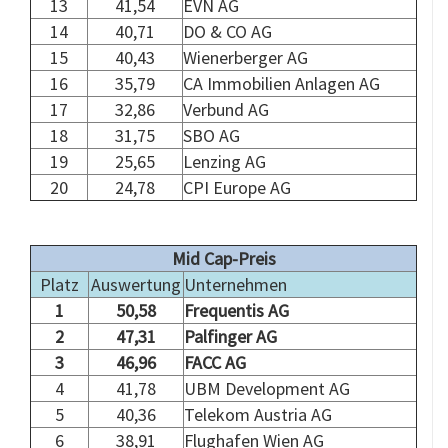
13
41,54
EVN AG
14
40,71
DO & CO AG
15
40,43
Wienerberger AG
16
35,79
CA Immobilien Anlagen AG
17
32,86
Verbund AG
18
31,75
SBO AG
19
25,65
Lenzing AG
20
24,78
CPI Europe AG
.
Mid Cap-Preis
Platz
Auswertung
Unternehmen
1
50,58
Frequentis AG
2
47,31
Palfinger AG
3
46,96
FACC AG
4
41,78
UBM Development AG
5
40,36
Telekom Austria AG
6
38,91
Flughafen Wien AG