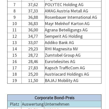
7
37,62
POLYTEC Holding AG
8
37,33
AMAG Austria Metall AG
9
36,88
Rosenbauer International AG
10
36,83
Mayr Melnhof Karton AG
11
36,00
Agrana Beteiligungs AG
12
34,77
Semperit AG Holding
13
33,07
Addiko Bank AG
14
29,23
RHI Magnesita NV
15
28,72
Zumtobel Group AG
16
28,46
Eurotelesites AG
17
27,83
Kapsch TrafficCom AG
18
25,20
Austriacard Holdings AG
19
11,50
BAJAJ Mobility AG
.
Corporate Bond-Preis
Platz
Auswertung
Unternehmen