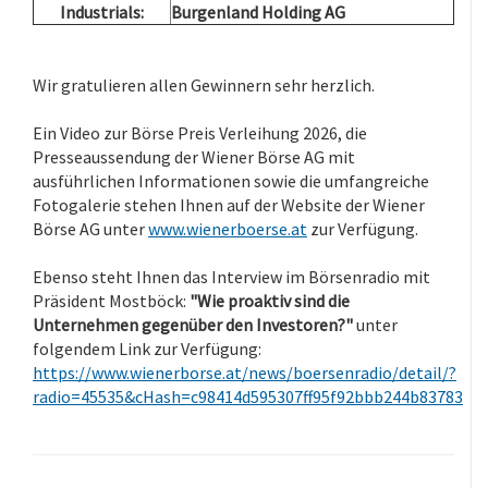
Industrials:
Burgenland Holding AG
.
Wir gratulieren allen Gewinnern sehr herzlich.
.
Ein Video zur Börse Preis Verleihung 2026, die
Presseaussendung der Wiener Börse AG mit
ausführlichen Informationen sowie die umfangreiche
Fotogalerie stehen Ihnen auf der Website der Wiener
Börse AG unter
www.wienerboerse.at
zur Verfügung.
.
Ebenso steht Ihnen das Interview im Börsenradio mit
Präsident Mostböck:
"Wie proaktiv sind die
Unternehmen gegenüber den Investoren?"
unter
folgendem Link zur Verfügung:
https://www.wienerborse.at/news/boersenradio/detail/?
radio=45535&cHash=c98414d595307ff95f92bbb244b83783