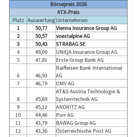
Börsepreis 2026
ATX-Preis
Platz
Auswertung
Unternehmen
1
50,77
Vienna Insurance Group AG
2
50,57
voestalpine AG
3
50,43
STRABAG SE
4
49,00
UNIQA Insurance Group AG
5
47,81
Erste Group Bank AG
Raiffeisen Bank International
6
46,93
AG
7
46,79
OMV AG
AT&S Austria Technologie &
8
45,69
Systemtechnik AG
9
45,12
ANDRITZ AG
10
44,46
Porr AG
11
43,79
BAWAG Group AG
12
43,36
Österreichische Post AG