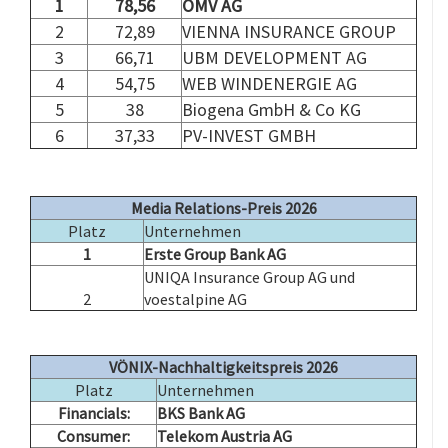
1
78,56
OMV AG
2
72,89
VIENNA INSURANCE GROUP
3
66,71
UBM DEVELOPMENT AG
4
54,75
WEB WINDENERGIE AG
5
38
Biogena GmbH & Co KG
6
37,33
PV-INVEST GMBH
.
.
Media Relations-Preis 2026
Platz
Unternehmen
1
Erste Group Bank AG
UNIQA Insurance Group AG und
2
voestalpine AG
.
VÖNIX-Nachhaltigkeitspreis 2026
Platz
Unternehmen
Financials:
BKS Bank AG
Consumer:
Telekom Austria AG