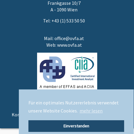
Frankgasse 10/7
A - 1090 Wien
Tel: +43 (1) 533 50 50
Mail:
office@ovfa.at
Web:
www.ovfa.at
Für ein optimales Nutzererlebnis verwendet
unsere Website Cookies.
mehr lesen
Kontakt
|
Impressum
|
Datenschutzerklärung
|
EN
Einverstanden